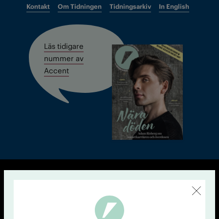
Kontakt
Om Tidningen
Tidningsarkiv
In English
Läs tidigare
nummer av
Accent
© Tidningen Accent 2026
Cookiepolicy
Personuppgiftspolicy