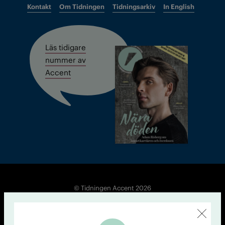
Kontakt
Om Tidningen
Tidningsarkiv
In English
Läs tidigare
nummer av
Accent
© Tidningen Accent 2026
Cookiepolicy
Personuppgiftspolicy