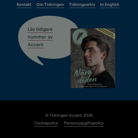
Kontakt
Om Tidningen
Tidningsarkiv
In English
Läs tidigare
nummer av
Accent
© Tidningen Accent 2026
Cookiepolicy
Personuppgiftspolicy