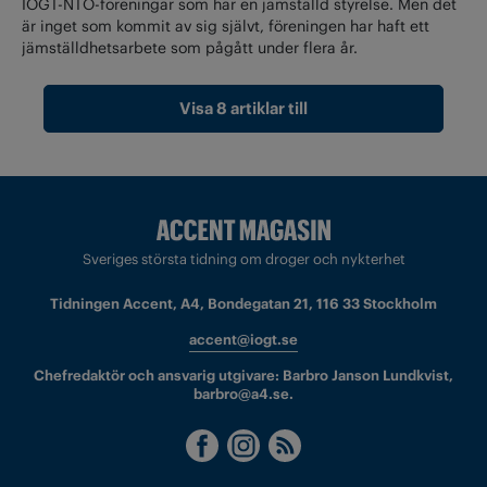
IOGT-NTO-föreningar som har en jämställd styrelse. Men det
är inget som kommit av sig självt, föreningen har haft ett
jämställdhetsarbete som pågått under flera år.
Visa 8 artiklar till
Sveriges största tidning om droger och nykterhet
Tidningen Accent, A4, Bondegatan 21, 116 33 Stockholm
accent@iogt.se
Chefredaktör och ansvarig utgivare: Barbro Janson Lundkvist,
barbro@a4.se.