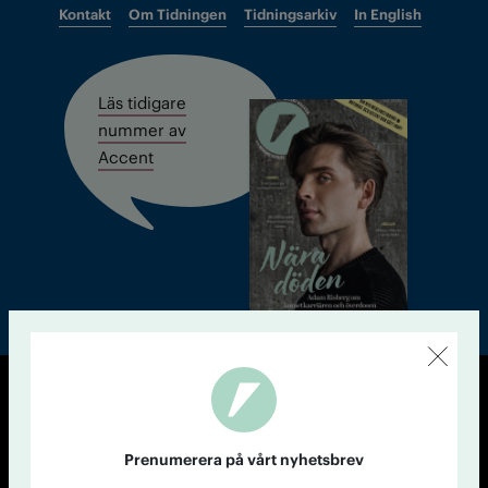
Kontakt
Om Tidningen
Tidningsarkiv
In English
Läs tidigare
nummer av
Accent
© Tidningen Accent 2026
Cookiepolicy
Personuppgiftspolicy
Prenumerera på vårt nyhetsbrev