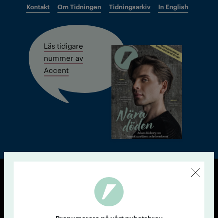
Kontakt
Om Tidningen
Tidningsarkiv
In English
Läs tidigare
nummer av
Accent
© Tidningen Accent 2026
Cookiepolicy
Personuppgiftspolicy