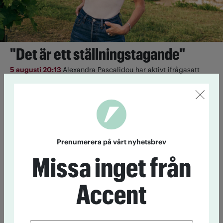
"Det är ett ställningstagande"
5 augusti 20:13
Alexandra Pascalidou har aktivt ifrågasatt
alkoholkulturen. Nu har hon tagit fram ett alkoholfritt
mousserande vin i samarbete med en alkoholtillverkare. Vi
kontaktade henne för att fråga hur hon resonerar kring det.
Cannabis i gråzonen – från läkemedel
till livsstil
Prenumerera på vårt nyhetsbrev
Missa inget från
4 augusti 11:55
Cannabis är olagligt i ­Sverige, i nästan alla ­
former. Men nu växer en marknad fram i lagens gränsland.
Vem tjänar på normaliseringen?
Accent
Avmattning i USA:s cannabisvåg