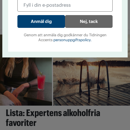
3 augusti 12:00
Efter en snabb expansionsfas har
legaliseringen av cannabis tappat fart i USA. Sedan 2023 har
ingen ny delstat fullt ut ­legaliserat cannabis.
Nej, tack
Genom att anmäla dig godkänner du Tidningen
Accents
personuppgiftspolicy.
Lista: Expertens alkoholfria
favoriter