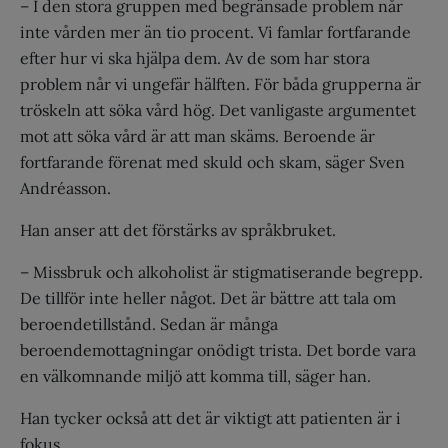
– I den stora gruppen med begränsade problem når
inte vården mer än tio procent. Vi famlar fortfarande
efter hur vi ska hjälpa dem. Av de som har stora
problem når vi ungefär hälften. För båda grupperna är
tröskeln att söka vård hög. Det vanligaste argumentet
mot att söka vård är att man skäms. Beroende är
fortfarande förenat med skuld och skam, säger Sven
Andréasson.
Han anser att det förstärks av språkbruket.
– Missbruk och alkoholist är stigmatiserande begrepp.
De tillför inte heller något. Det är bättre att tala om
beroendetillstånd. Sedan är många
beroendemottagningar onödigt trista. Det borde vara
en välkomnande miljö att komma till, säger han.
Han tycker också att det är viktigt att patienten är i
fokus.