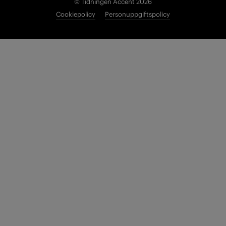
© Tidningen Accent 2026
Cookiepolicy
Personuppgiftspolicy