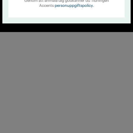
Genom att anmäla dig godkänner du Tidningen
Accents
personuppgiftspolicy.
© Tidningen Accent 2026
Cookiepolicy
Personuppgiftspolicy