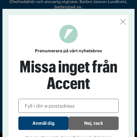
Chefredaktör och ansvarig utgivare: Barbro Janson Lundkvist,
barbro@a4.se.
Kontakt
Om Tidningen
Tidningsarkiv
In English
Prenumerera på vårt nyhetsbrev
Missa inget från
Läs tidigare
nummer av
Accent
Accent
Nej, tack