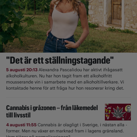
"Det är ett ställningstagande"
5 augusti 20:13
Alexandra Pascalidou har aktivt ifrågasatt
alkoholkulturen. Nu har hon tagit fram ett alkoholfritt
mousserande vin i samarbete med en alkoholtillverkare. Vi
kontaktade henne för att fråga hur hon resonerar kring det.
Cannabis i gråzonen – från läkemedel
till livsstil
4 augusti 11:55
Cannabis är olagligt i ­Sverige, i nästan alla ­
former. Men nu växer en marknad fram i lagens gränsland.
Vem tjänar på normaliseringen?