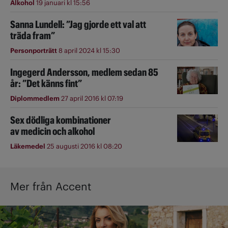
Alkohol
19 januari kl 15:56
Sanna Lundell: ”Jag gjorde ett val att
träda fram”
Personporträtt
8 april 2024 kl 15:30
Ingegerd Andersson, medlem sedan 85
år: ”Det känns fint”
Diplommedlem
27 april 2016 kl 07:19
Sex dödliga kombinationer
av medicin och alkohol
Läkemedel
25 augusti 2016 kl 08:20
Mer från Accent