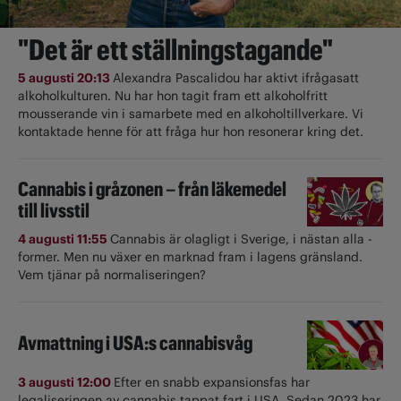
"Det är ett ställningstagande"
5 augusti 20:13
Alexandra Pascalidou har aktivt ifrågasatt
alkoholkulturen. Nu har hon tagit fram ett alkoholfritt
mousserande vin i samarbete med en alkoholtillverkare. Vi
kontaktade henne för att fråga hur hon resonerar kring det.
Cannabis i gråzonen – från läkemedel
till livsstil
4 augusti 11:55
Cannabis är olagligt i ­Sverige, i nästan alla ­
former. Men nu växer en marknad fram i lagens gränsland.
Vem tjänar på normaliseringen?
Avmattning i USA:s cannabisvåg
3 augusti 12:00
Efter en snabb expansionsfas har
legaliseringen av cannabis tappat fart i USA. Sedan 2023 har