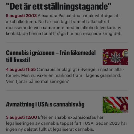
"Det är ett ställningstagande"
5 augusti 20:13
Alexandra Pascalidou har aktivt ifrågasatt
alkoholkulturen. Nu har hon tagit fram ett alkoholfritt
mousserande vin i samarbete med en alkoholtillverkare. Vi
kontaktade henne för att fråga hur hon resonerar kring det.
Cannabis i gråzonen – från läkemedel
till livsstil
4 augusti 11:55
Cannabis är olagligt i ­Sverige, i nästan alla ­
former. Men nu växer en marknad fram i lagens gränsland.
Vem tjänar på normaliseringen?
Avmattning i USA:s cannabisvåg
3 augusti 12:00
Efter en snabb expansionsfas har
legaliseringen av cannabis tappat fart i USA. Sedan 2023 har
ingen ny delstat fullt ut ­legaliserat cannabis.