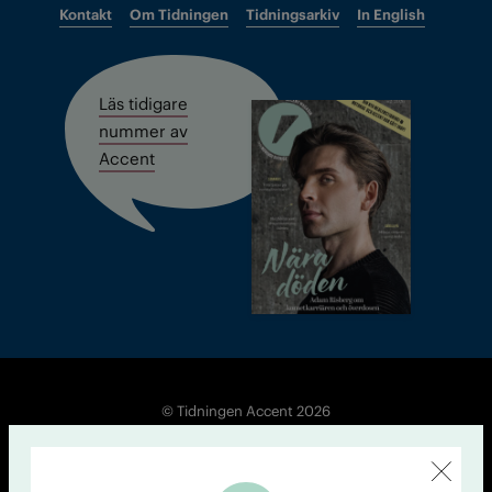
Kontakt
Om Tidningen
Tidningsarkiv
In English
Läs tidigare
nummer av
Accent
© Tidningen Accent 2026
Cookiepolicy
Personuppgiftspolicy