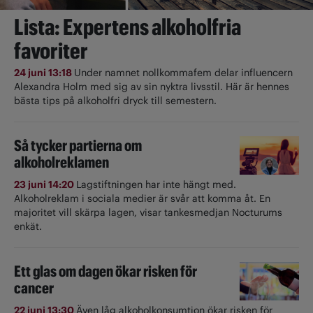
Lista: Expertens alkoholfria
favoriter
24 juni 13:18
Under namnet nollkommafem delar influencern
Alexandra Holm med sig av sin nyktra livsstil. Här är hennes
bästa tips på alkoholfri dryck till semestern.
Så tycker partierna om
alkoholreklamen
23 juni 14:20
Lagstiftningen har inte hängt med.
Alkoholreklam i sociala medier är svår att komma åt. En
majoritet vill skärpa lagen, visar tankesmedjan Nocturums
enkät.
Ett glas om dagen ökar risken för
cancer
22 juni 13:30
Även låg alkoholkonsumtion ökar risken för