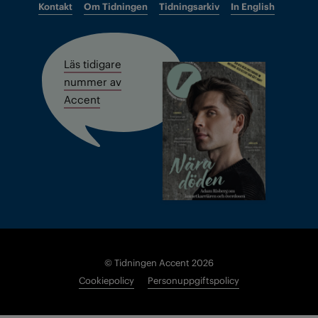
Kontakt
Om Tidningen
Tidningsarkiv
In English
Läs tidigare
nummer av
Accent
© Tidningen Accent 2026
Cookiepolicy
Personuppgiftspolicy