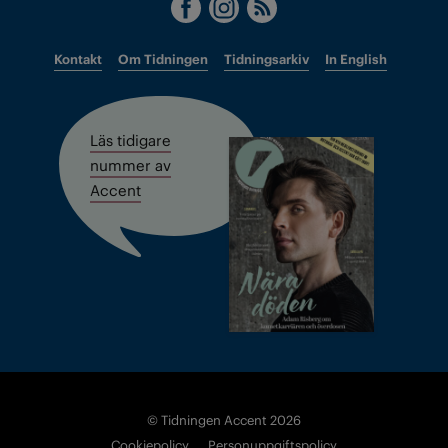
Kontakt
Om Tidningen
Tidningsarkiv
In English
Läs tidigare
nummer av
Accent
© Tidningen Accent 2026
Cookiepolicy
Personuppgiftspolicy