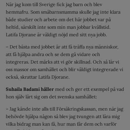
När jag kom till Sverige fick jag barn och blev
hemmafru. Som småbarnsmamma skulle jag inte klara
både studier och arbete om det här jobbet var på
heltid, särskilt inte som min man jobbar kvällstid.
Latifa Djorane är väldigt nöjd med sitt nya jobb.
– Det bästa med jobbet är att få träffa nya människor,
att få hjälpa andra och se dem gå vidare och
integreras. Det märks att vi gör skillnad. Och så lär vi
oss massor om samhället och blir väldigt integrerade vi
också, skrattar Latifa Djorane.
Suhaila Badami håller
med och ger ett exempel på vad
hon själv lärt sig om det svenska samhället:
– Jag kände inte alls till Försäkringskassan, men när jag
behövde hjälpa någon så blev jag tvungen att lära mig
vilka bidrag man kan få, hur man får dem och varför