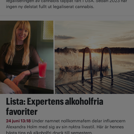
legaliseringen av cannabis tappat fart i USA. Sedan 2023 har
ingen ny delstat fullt ut ­legaliserat cannabis.
Lista: Expertens alkoholfria
favoriter
24 juni 13:18
Under namnet nollkommafem delar influencern
Alexandra Holm med sig av sin nyktra livsstil. Här är hennes
bästa tips på alkoholfri dryck till semestern.