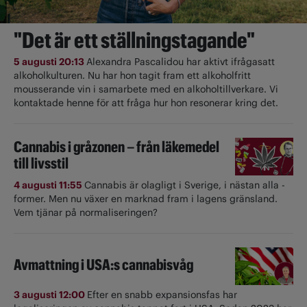
"Det är ett ställningstagande"
5 augusti 20:13
Alexandra Pascalidou har aktivt ifrågasatt
alkoholkulturen. Nu har hon tagit fram ett alkoholfritt
mousserande vin i samarbete med en alkoholtillverkare. Vi
kontaktade henne för att fråga hur hon resonerar kring det.
Cannabis i gråzonen – från läkemedel
till livsstil
4 augusti 11:55
Cannabis är olagligt i ­Sverige, i nästan alla ­
former. Men nu växer en marknad fram i lagens gränsland.
Vem tjänar på normaliseringen?
Avmattning i USA:s cannabisvåg
3 augusti 12:00
Efter en snabb expansionsfas har