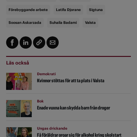
Förebyggande arbete
Latifa Djorane
Sigtuna
Soosan Askarzada
Suhaila Badami
Valsta
Läs också
Demokrati
Kvinnor stöttas för att ta plats i Valsta
Bok
Enade vuxna kan skydda barn från droger
Ungas drickande
Få föräldrar oroar sig för alkohol kring skolstart