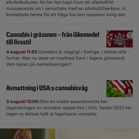
alkoholkulturen. Nu har hon tagit fram ett alkoholfritt
mousserande vin i samarbete med en alkoholtillverkare. Vi
kontaktade henne för att fråga hur hon resonerar kring det.
Cannabis i gråzonen – från läkemedel
till livsstil
4 augusti 11:55
Cannabis är olagligt i ­Sverige, i nästan alla ­
former. Men nu växer en marknad fram i lagens gränsland.
Vem tjänar på normaliseringen?
Avmattning i USA:s cannabisvåg
3 augusti 12:00
Efter en snabb expansionsfas har
legaliseringen av cannabis tappat fart i USA. Sedan 2023 har
ingen ny delstat fullt ut ­legaliserat cannabis.