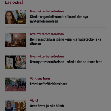
Läs också
Nya nykterhetsrörelsen
Så ska ungas inflytande säkras i den nya
nykterhetsrörelsen
Nya nykterhetsrörelsen
Remissmötena är igång – många frågetecken ska
rätas ut
Nya nykterhetsrörelsen
Nya nykterhetsrörelsen – så ska den se ut och heta
Världens barn
I rörelse för Världens barn
Vit jul
Även årets jul ska bli vit