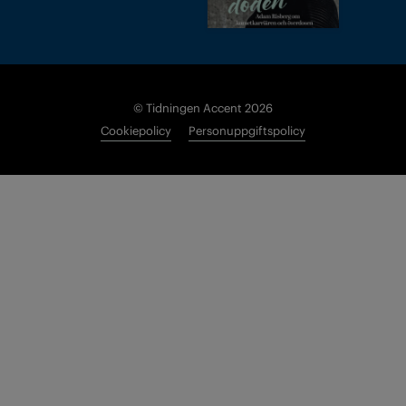
© Tidningen Accent 2026
Cookiepolicy
Personuppgiftspolicy