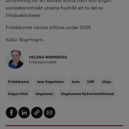
utformning för att särskilt stötta barn och unga i
socioekonomiskt utsatta hushåll att ta del av
fritidsaktiviteter.
Fritidskortet väntas införas under 2025.
Källa: Regeringen.
HELENA WANNBERG
Frilansjournalist
Fritidskortet
Jane Segerblom
Junis
UNF
Unga
Ungas fritid
Ungdomar
Ungdomens Nykterhetsförbund