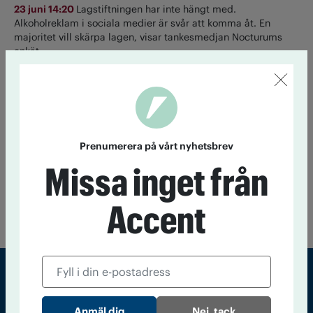
23 juni 14:20
Lagstiftningen har inte hängt med.
Alkoholreklam i sociala medier är svår att komma åt. En
majoritet vill skärpa lagen, visar tankesmedjan Nocturums
enkät.
Ett glas om dagen ökar risken för
cancer
22 juni 13:30
Även låg alkoholkonsumtion ökar risken för
Prenumerera på vårt nyhetsbrev
cancer, visar ny amerikansk forskning.
Missa inget från
Till startsidan
Accent
Sveriges största tidning om droger och nykterhet
Nej, tack