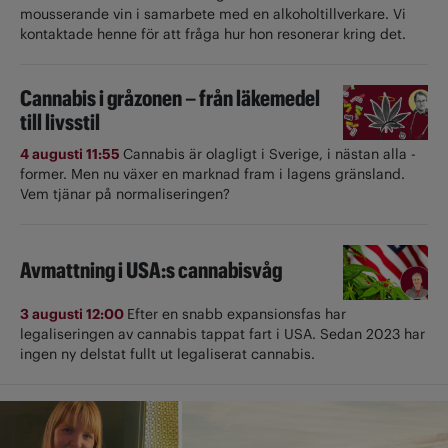
mousserande vin i samarbete med en alkoholtillverkare. Vi
kontaktade henne för att fråga hur hon resonerar kring det.
Cannabis i gråzonen – från läkemedel
till livsstil
4 augusti 11:55
Cannabis är olagligt i ­Sverige, i nästan alla ­
former. Men nu växer en marknad fram i lagens gränsland.
Vem tjänar på normaliseringen?
Avmattning i USA:s cannabisvåg
3 augusti 12:00
Efter en snabb expansionsfas har
legaliseringen av cannabis tappat fart i USA. Sedan 2023 har
ingen ny delstat fullt ut ­legaliserat cannabis.