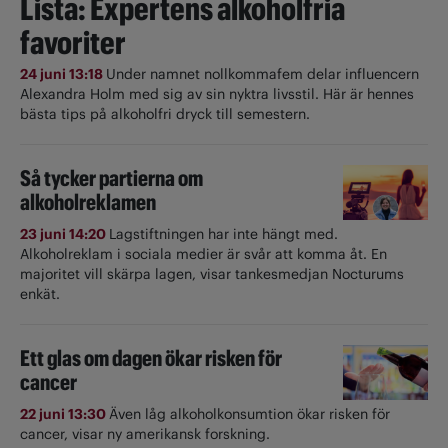
Lista: Expertens alkoholfria
favoriter
24 juni 13:18
Under namnet nollkommafem delar influencern
Alexandra Holm med sig av sin nyktra livsstil. Här är hennes
bästa tips på alkoholfri dryck till semestern.
Så tycker partierna om
alkoholreklamen
23 juni 14:20
Lagstiftningen har inte hängt med.
Alkoholreklam i sociala medier är svår att komma åt. En
majoritet vill skärpa lagen, visar tankesmedjan Nocturums
enkät.
Ett glas om dagen ökar risken för
cancer
22 juni 13:30
Även låg alkoholkonsumtion ökar risken för
cancer, visar ny amerikansk forskning.