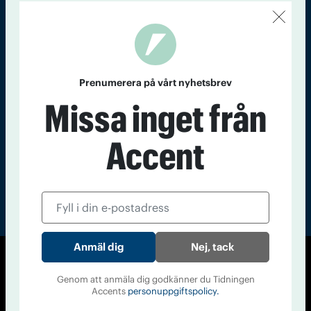
Kontakt
Om Tidningen
Tidningsarkiv
In English
Läs tidigare
Prenumerera på vårt nyhetsbrev
nummer av
Missa inget från
Accent
Accent
Nej, tack
© Tidningen Accent 2026
Genom att anmäla dig godkänner du Tidningen
Cookiepolicy
Personuppgiftspolicy
Accents
personuppgiftspolicy.