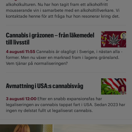
alkoholkulturen. Nu har hon tagit fram ett alkoholfritt
mousserande vin i samarbete med en alkoholtillverkare. Vi
kontaktade henne för att fråga hur hon resonerar kring det.
Cannabis i gråzonen – från läkemedel
till livsstil
4 augusti 11:55
Cannabis är olagligt i ­Sverige, i nästan alla ­
former. Men nu växer en marknad fram i lagens gränsland.
Vem tjänar på normaliseringen?
Avmattning i USA:s cannabisvåg
3 augusti 12:00
Efter en snabb expansionsfas har
legaliseringen av cannabis tappat fart i USA. Sedan 2023 har
ingen ny delstat fullt ut ­legaliserat cannabis.