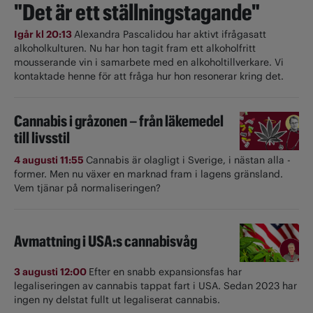
"Det är ett ställningstagande"
Igår kl 20:13
Alexandra Pascalidou har aktivt ifrågasatt
alkoholkulturen. Nu har hon tagit fram ett alkoholfritt
mousserande vin i samarbete med en alkoholtillverkare. Vi
kontaktade henne för att fråga hur hon resonerar kring det.
Cannabis i gråzonen – från läkemedel
till livsstil
4 augusti 11:55
Cannabis är olagligt i ­Sverige, i nästan alla ­
former. Men nu växer en marknad fram i lagens gränsland.
Vem tjänar på normaliseringen?
Avmattning i USA:s cannabisvåg
3 augusti 12:00
Efter en snabb expansionsfas har
legaliseringen av cannabis tappat fart i USA. Sedan 2023 har
ingen ny delstat fullt ut ­legaliserat cannabis.