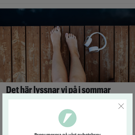
Det här lyssnar vi på i sommar
29 juni 14:39
Här kommer fyra tips på sommarlyssning från
Accents redaktion.
Lista: Expertens alkoholfria favoriter
Prenumerera på vårt nyhetsbrev