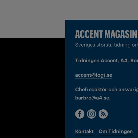
Sveriges största tidning o
Tidningen Accent, A4, Bo
accent@iogt.se
Chefredaktör och ansvarig
barbro@a4.se.
Kontakt
Om Tidningen