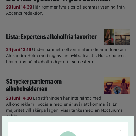
29 juni 14:39
Här kommer fyra tips på sommarlyssning från
Accents redaktion.
Lista: Expertens alkoholfria favoriter
24 juni 13:18
Under namnet nollkommafem delar influencern
Alexandra Holm med sig av sin nyktra livsstil. Här är hennes
bästa tips på alkoholfri dryck till semestern.
Så tycker partierna om
alkoholreklamen
23 juni 14:20
Lagstiftningen har inte hängt med.
Alkoholreklam i sociala medier är svår att komma åt. En
majoritet vill skärpa lagen, visar tankesmedjan Nocturums
enkät.
Till startsidan