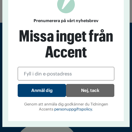
Prenumerera på vårt nyhetsbrev
Missa inget från
Accent
Sveriges största tidning om droger och nykterhet
Tidningen Accent, A4, Bondegatan 21, 116 33 Stockholm
accent@iogt.se
Chefredaktör och ansvarig utgivare: Barbro Janson Lundkvist,
barbro@a4.se.
Nej, tack
Genom att anmäla dig godkänner du Tidningen
Accents
personuppgiftspolicy.
Kontakt
Om Tidningen
Tidningsarkiv
In English