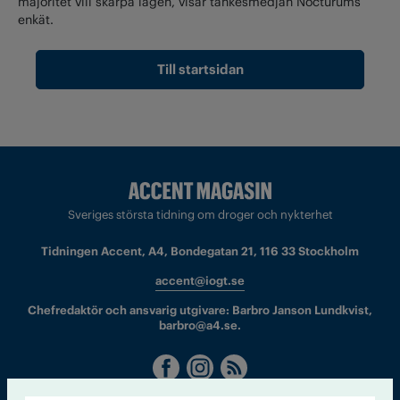
majoritet vill skärpa lagen, visar tankesmedjan Nocturums
enkät.
Till startsidan
Sveriges största tidning om droger och nykterhet
Tidningen Accent, A4, Bondegatan 21, 116 33 Stockholm
accent@iogt.se
Chefredaktör och ansvarig utgivare: Barbro Janson Lundkvist,
barbro@a4.se.