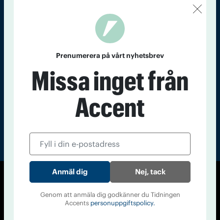
Kontakt
Om Tidningen
Tidningsarkiv
In English
Läs tidigare
Prenumerera på vårt nyhetsbrev
nummer av
Missa inget från
Accent
Accent
Nej, tack
© Tidningen Accent 2026
Genom att anmäla dig godkänner du Tidningen
Cookiepolicy
Personuppgiftspolicy
Accents
personuppgiftspolicy.