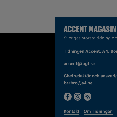
Sveriges största tidning o
Tidningen Accent, A4, Bo
accent@iogt.se
Chefredaktör och ansvarig
barbro@a4.se.
Kontakt
Om Tidningen