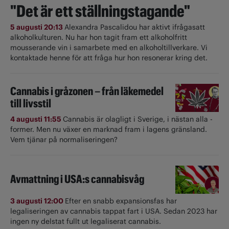
"Det är ett ställningstagande"
5 augusti 20:13
Alexandra Pascalidou har aktivt ifrågasatt
alkoholkulturen. Nu har hon tagit fram ett alkoholfritt
mousserande vin i samarbete med en alkoholtillverkare. Vi
kontaktade henne för att fråga hur hon resonerar kring det.
Cannabis i gråzonen – från läkemedel
till livsstil
4 augusti 11:55
Cannabis är olagligt i ­Sverige, i nästan alla ­
former. Men nu växer en marknad fram i lagens gränsland.
Vem tjänar på normaliseringen?
Avmattning i USA:s cannabisvåg
3 augusti 12:00
Efter en snabb expansionsfas har
legaliseringen av cannabis tappat fart i USA. Sedan 2023 har
ingen ny delstat fullt ut ­legaliserat cannabis.