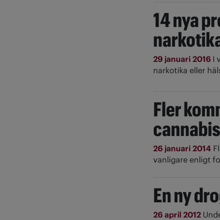
14 nya p
narkotik
29 januari 2016
I
narkotika eller häl
Fler komm
cannabi
26 januari 2014
F
vanligare enligt f
En ny dro
26 april 2012
Unde