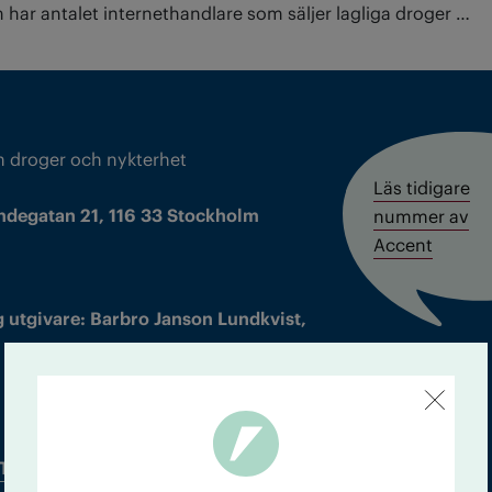
har antalet internethandlare som säljer lagliga droger …
m droger och nykterhet
Läs tidigare
ndegatan 21, 116 33 Stockholm
nummer av
Accent
 utgivare: Barbro Janson Lundkvist,
Tidningsarkiv
In English