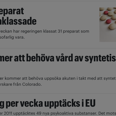
reparat
aklassade
 veckan har regeringen klassat 31 preparat som
sofarlig vara.
er att behöva vård av synteti
s
ler kommer att behöva uppsöka akuten i takt med att synteti
orskare från Colorado.
g per vecka upptäcks i EU
r 2011 upptäcktes 49 nya psykoaktiva substanser. Det mots