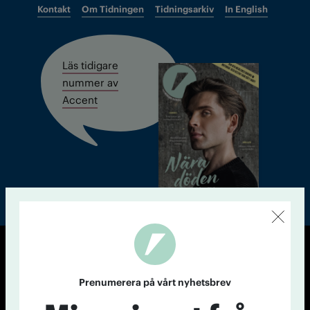
Kontakt
Om Tidningen
Tidningsarkiv
In English
Läs tidigare
nummer av
Accent
© Tidningen Accent 2026
Cookiepolicy
Personuppgiftspolicy
Prenumerera på vårt nyhetsbrev