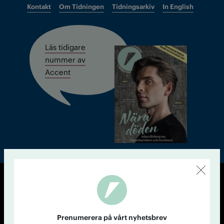
Kontakt
Om Tidningen
Tidningsarkiv
In English
Läs tidigare
nummer av
Accent
© Tidningen Accent 2026
Cookiepolicy
Personuppgiftspolicy
Prenumerera på vårt nyhetsbrev