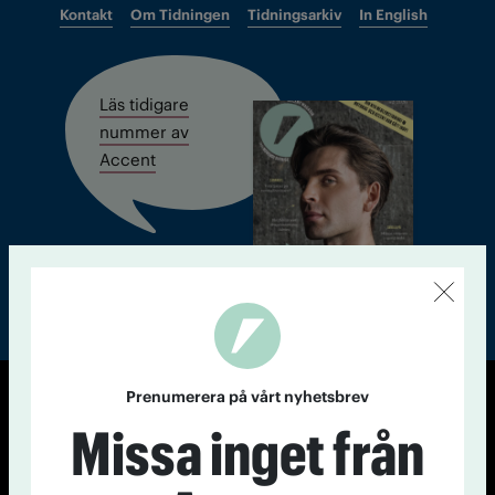
Kontakt
Om Tidningen
Tidningsarkiv
In English
Läs tidigare
nummer av
Accent
Prenumerera på vårt nyhetsbrev
© Tidningen Accent 2026
Missa inget från
Cookiepolicy
Personuppgiftspolicy