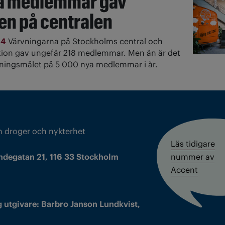
a medlemmar gav
en på centralen
14
Värvningarna på Stockholms central och
tion gav ungefär 218 medlemmar. Men än är det
ärvningsmålet på 5 000 nya medlemmar i år.
m droger och nykterhet
Läs tidigare
ndegatan 21, 116 33 Stockholm
nummer av
Accent
 utgivare: Barbro Janson Lundkvist,