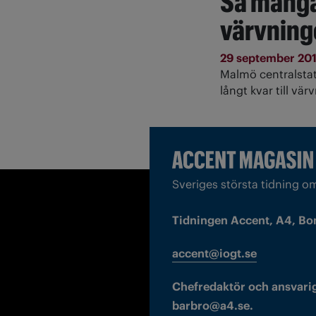
Så mång
värvning
29 september 20
Malmö centralsta
långt kvar till v
Sveriges största tidning o
Tidningen Accent, A4, Bo
accent@iogt.se
Chefredaktör och ansvarig
barbro@a4.se.