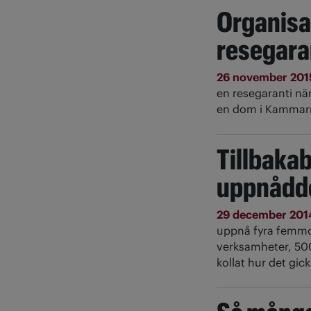
Organisa
resegara
26 november 20
en resegaranti när 
en dom i Kammarr
Tillbaka
uppnådd
29 december 20
uppnå fyra femmor
verksamheter, 50
kollat hur det gick