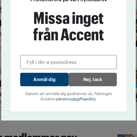
tioner omfattas inte av
Missa inget
ntin
från Accent
15
Nej, ideella organisationer behöver inte ställa
de organiserar ideella resor. Det fastställs nu i
ätten.
blick: Så många av målen
e IOGT-NTO
Nej, tack
Genom att anmäla dig godkänner du Tidningen
14
Under hela 2014 har IOGT-NTO:s mål varit att
Accents
personuppgiftspolicy.
 – 5 procent högre alkoholskatt, 50 nya
0 fester och 5 000 nya medlemmar. Accent har
.