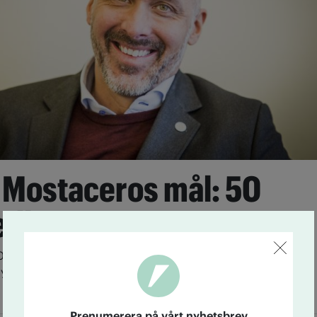
 Mostaceros mål: 50
edlemmar
0 000 medlemmar. Det borde IOGT-NTO ha, enligt
 Mostacero. ”Vi måste våga tro på oss själva”, säger
Prenumerera på vårt nyhetsbrev