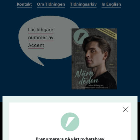
Kontakt
Om Tidningen
Tidningsarkiv
In English
Läs tidigare
nummer av
Accent
© Tidningen Accent 2026
Cookiepolicy
Personuppgiftspolicy
Prenumerera på vårt nyhetsbrev