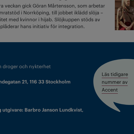
ra veckan gick Göran Mårtensson, som arbetar
atstöd i Norrköping, till jobbet iklädd slöja –
aritet med kvinnor i hijab. Slöjkuppen stöds av
åderar hans initiativ för integration.
m droger och nykterhet
Läs tidigare
ndegatan 21, 116 33 Stockholm
nummer av
Accent
 utgivare: Barbro Janson Lundkvist,