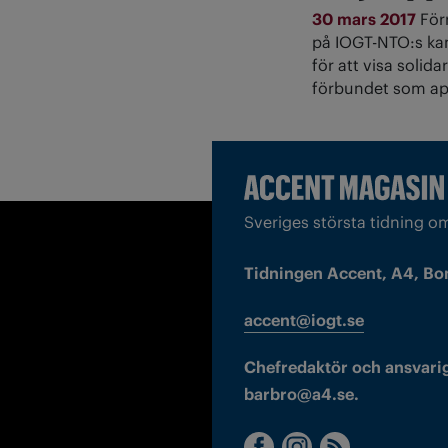
30 mars 2017
För
på IOGT-NTO:s kamr
för att visa solid
förbundet som appl
Sveriges största tidning o
Tidningen Accent, A4, Bo
accent@iogt.se
Chefredaktör och ansvarig
barbro@a4.se.