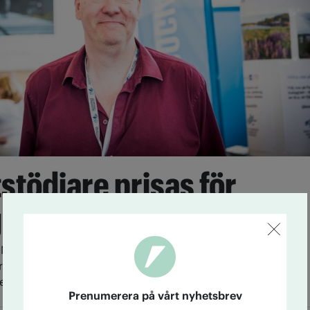
tödjare prisas för
ngagemang
Mårtensson, IOGT-NTO:s kamratstöd i Norrköping,
spris för sitt engagemang. Nu gör besparingar att han
r ett nytt kamratstöd i Skåne.
Prenumerera på vårt nyhetsbrev