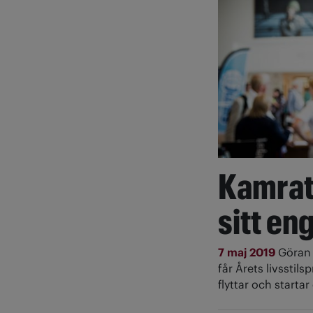
Kamrats
sitt e
7 maj 2019
Göran 
får Årets livsstil
flyttar och starta