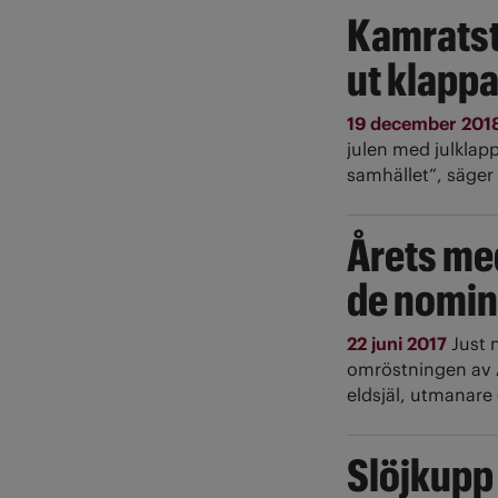
Kamratst
ut klappa
19 december 201
julen med julklapp
samhället”, säge
Årets me
de nomi
22 juni 2017
Just 
omröstningen av Å
eldsjäl, utmanare
Slöjkupp