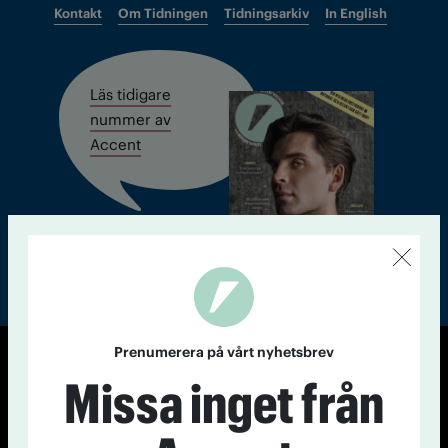
Kontakt
Om Tidningen
Tidningsarkiv
In English
Läs tidigare
nummer av
Accent
Prenumerera på vårt nyhetsbrev
© Tidningen Accent 2026
Missa inget från
Cookiepolicy
Personuppgiftspolicy