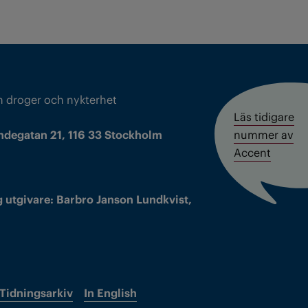
m droger och nykterhet
Läs tidigare
ndegatan 21, 116 33 Stockholm
nummer av
Accent
 utgivare: Barbro Janson Lundkvist,
Tidningsarkiv
In English