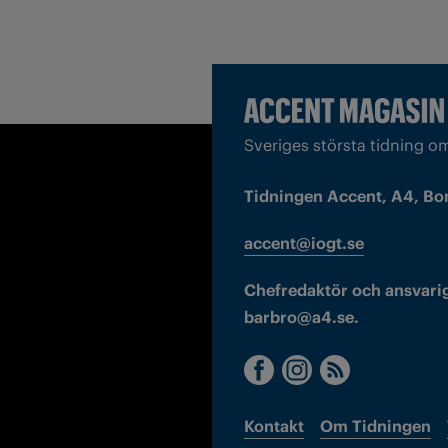
Sveriges största tidning o
Tidningen Accent, A4, Bo
accent@iogt.se
Chefredaktör och ansvarig
barbro@a4.se.
Kontakt
Om Tidningen