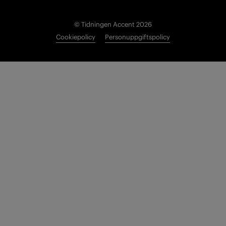
© Tidningen Accent 2026
Cookiepolicy
Personuppgiftspolicy