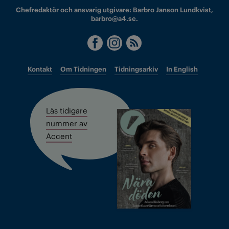
Chefredaktör och ansvarig utgivare: Barbro Janson Lundkvist,
barbro@a4.se.
Kontakt
Om Tidningen
Tidningsarkiv
In English
Läs tidigare
nummer av
Accent