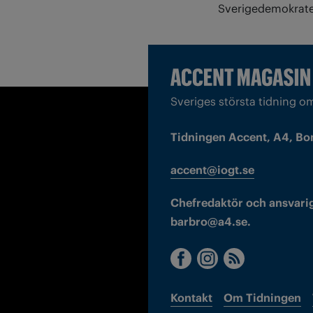
Sverigedemokrater
Sveriges största tidning o
Tidningen Accent, A4, Bo
accent@iogt.se
Chefredaktör och ansvarig
barbro@a4.se.
Kontakt
Om Tidningen