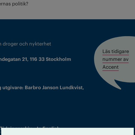
nas politik?
m droger och nykterhet
Läs tidigare
ndegatan 21, 116 33 Stockholm
nummer av
Accent
 utgivare: Barbro Janson Lundkvist,
Tidningsarkiv
In English