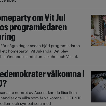
ovember.
omeparty om Vit Jul
os programledaren
bring
4
För några dagar sedan bjöd programledaren
ill ett homeparty i Vit Jul-anda. Det blev
h spännande samtal om alkohol och Vit Jul.
gedemokrater välkomna i
O?
 senaste numret av Accent kan du läsa flera
handlar om vilka som är välkomna i IOGT-NTO.
 medlem och sympatisera med