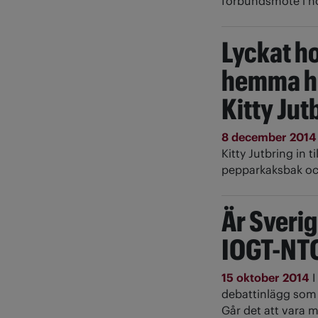
förbundsmöte i n
Lyckat h
hemma h
Kitty Jut
8 december 201
Kitty Jutbring in t
pepparkaksbak oc
Är Sveri
IOGT-NT
15 oktober 2014
I
debattinlägg som 
Går det att vara