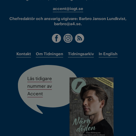
accent@iogt.se
Chefredaktör och ansvarig utgivare: Barbro Janson Lundkvist,
barbro@a4.se.
Kontakt
Om Tidningen
Tidningsarkiv
In English
Läs tidigare
nummer av
Accent