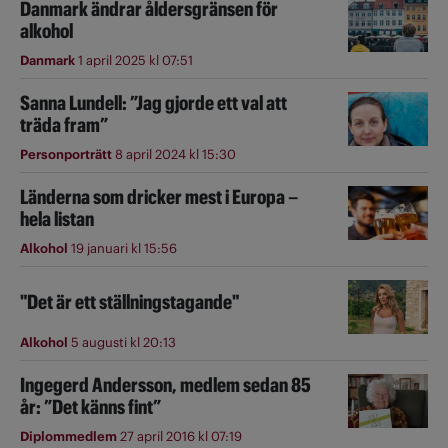
Danmark ändrar åldersgränsen för
alkohol
Danmark
1 april 2025 kl 07:51
Sanna Lundell: ”Jag gjorde ett val att
träda fram”
Personporträtt
8 april 2024 kl 15:30
Länderna som dricker mest i Europa –
hela listan
Alkohol
19 januari kl 15:56
"Det är ett ställningstagande"
Alkohol
5 augusti kl 20:13
Ingegerd Andersson, medlem sedan 85
år: ”Det känns fint”
Diplommedlem
27 april 2016 kl 07:19