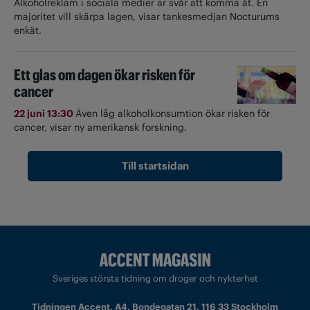
Alkoholreklam i sociala medier är svår att komma åt. En
majoritet vill skärpa lagen, visar tankesmedjan Nocturums
enkät.
Ett glas om dagen ökar risken för
cancer
22 juni 13:30
Även låg alkoholkonsumtion ökar risken för
cancer, visar ny amerikansk forskning.
Till startsidan
Sveriges största tidning om droger och nykterhet
Tidningen Accent, A4, Bondegatan 21, 116 33 Stockholm