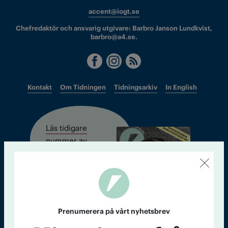
accent@iogt.se
Chefredaktör och ansvarig utgivare: Barbro Janson Lundkvist,
barbro@a4.se.
Kontakt
Om Tidningen
Tidningsarkiv
In English
Läs tidigare
nummer av
Accent
Prenumerera på vårt nyhetsbrev