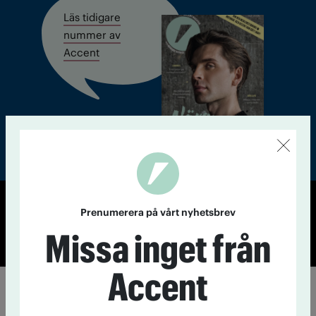
Läs tidigare
nummer av
Accent
Prenumerera på vårt nyhetsbrev
© Tidningen Accent 2026
Cookiepolicy
Personuppgiftspolicy
Missa inget från
Accent