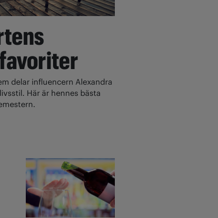
rtens
 favoriter
 delar influencern Alexandra
ivsstil. Här är hennes bästa
 semestern.