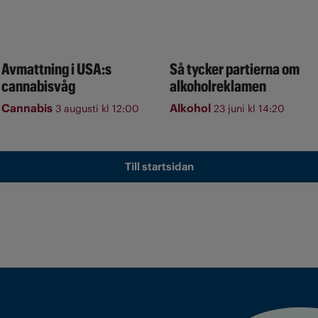
Avmattning i USA:s
Så tycker partierna om
cannabisvåg
alkoholreklamen
Cannabis
Alkohol
3 augusti kl 12:00
23 juni kl 14:20
Till startsidan