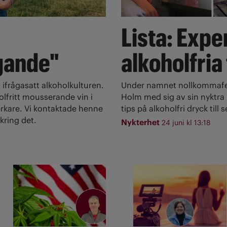
Lista: Expe
gande"
alkoholfria
 ifrågasatt alkoholkulturen.
Under namnet nollkommafem
olfritt mousserande vin i
Holm med sig av sin nyktra l
rkare. Vi kontaktade henne
tips på alkoholfri dryck till
kring det.
Nykterhet
24 juni kl 13:18