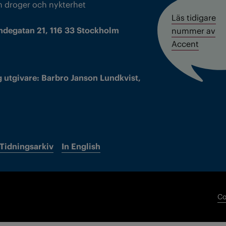
m droger och nykterhet
Läs tidigare
ndegatan 21, 116 33 Stockholm
nummer av
Accent
 utgivare: Barbro Janson Lundkvist,
Tidningsarkiv
In English
Co