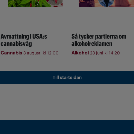
Avmattning i USA:s
Så tycker partierna om
cannabisvåg
alkoholreklamen
Cannabis
Alkohol
3 augusti kl 12:00
23 juni kl 14:20
Till startsidan