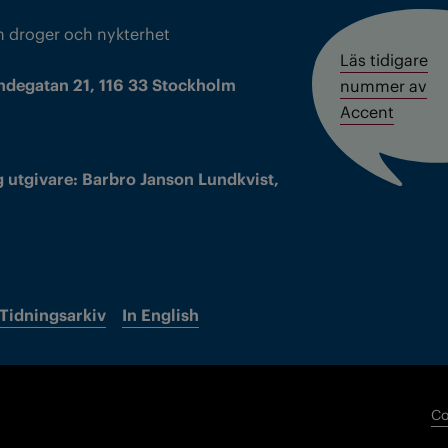
m droger och nykterhet
Läs tidigare
ndegatan 21, 116 33 Stockholm
nummer av
Accent
 utgivare: Barbro Janson Lundkvist,
Tidningsarkiv
In English
Co