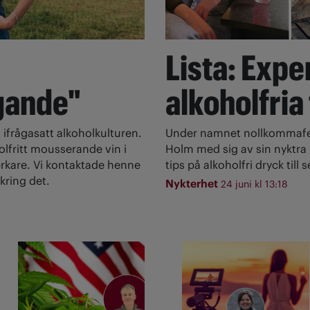
Lista: Expe
gande"
alkoholfria
 ifrågasatt alkoholkulturen.
Under namnet nollkommafem
olfritt mousserande vin i
Holm med sig av sin nyktra l
rkare. Vi kontaktade henne
tips på alkoholfri dryck till
kring det.
Nykterhet
24 juni kl 13:18