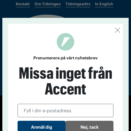
Kontakt
Om Tidningen
Tidningsarkiv
In English
Läs tidigare
nummer av
Accent
Prenumerera på vårt nyhetsbrev
Missa inget från
Accent
© Tidningen Accent 2026
Cookiepolicy
Personuppgiftspolicy
Nej, tack