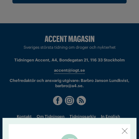
Sveriges största tidning om droger och nykterhet
Tidningen Accent, A4, Bondegatan 21, 116 33 Stockholm
accent@iogt.se
Chefredaktör och ansvarig utgivare: Barbro Janson Lundkvist,
barbro@a4.se.
Kontakt
Om Tidningen
Tidningsarkiv
In English