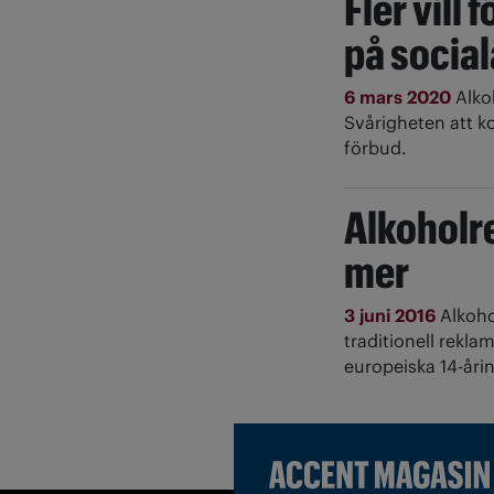
Fler vill
på socia
6 mars 2020
Alko
Svårigheten att ko
förbud.
Alkoholr
mer
3 juni 2016
Alkoho
traditionell rekl
europeiska 14-årin