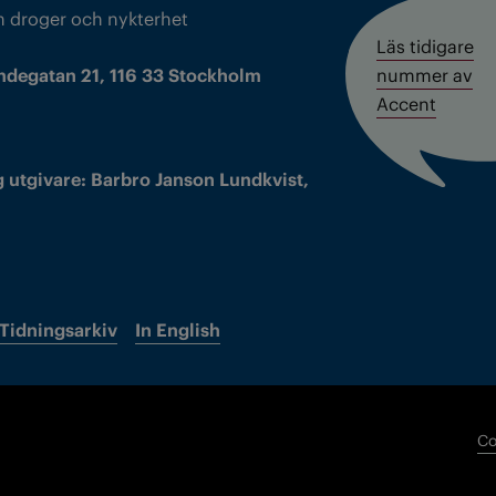
m droger och nykterhet
Läs tidigare
ndegatan 21, 116 33 Stockholm
nummer av
Accent
 utgivare: Barbro Janson Lundkvist,
Tidningsarkiv
In English
Co