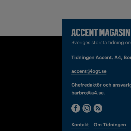
Sveriges största tidning o
Tidningen Accent, A4, Bo
accent@iogt.se
Chefredaktör och ansvarig
barbro@a4.se.
Kontakt
Om Tidningen