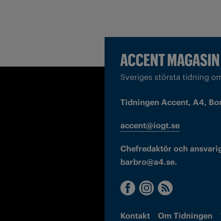
Sveriges största tidning o
Tidningen Accent, A4, Bo
accent@iogt.se
Chefredaktör och ansvarig
barbro@a4.se.
Kontakt
Om Tidningen