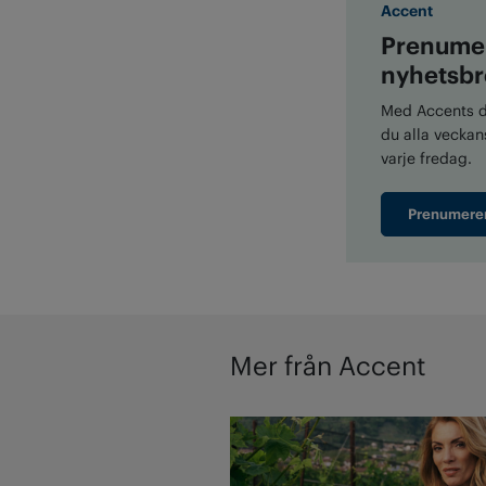
Accent
Prenumer
nyhetsbr
Med Accents di
du alla veckans
varje fredag.
Prenumere
Mer från Accent