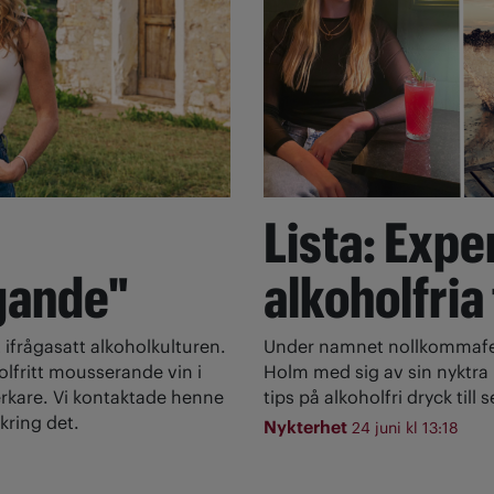
Lista: Expe
gande"
alkoholfria
 ifrågasatt alkoholkulturen.
Under namnet nollkommafem
olfritt mousserande vin i
Holm med sig av sin nyktra l
rkare. Vi kontaktade henne
tips på alkoholfri dryck till
kring det.
Nykterhet
24 juni kl 13:18