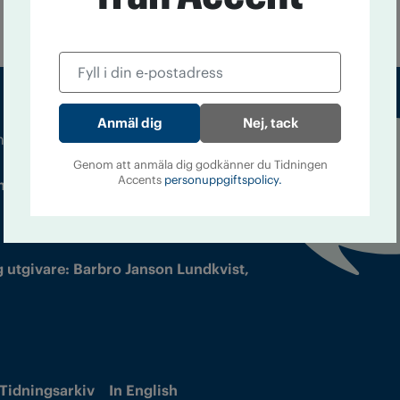
Nej, tack
m droger och nykterhet
Läs tidigare
Genom att anmäla dig godkänner du Tidningen
Accents
personuppgiftspolicy.
ndegatan 21, 116 33 Stockholm
nummer av
Accent
 utgivare: Barbro Janson Lundkvist,
Tidningsarkiv
In English