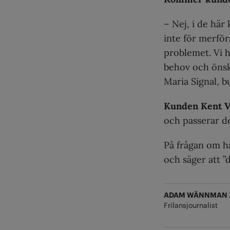
– Nej, i de här
inte för merförs
problemet. Vi h
behov och önska
Maria Signal, b
Kunden Kent 
och passerar d
På frågan om h
och säger att ”d
ADAM WÄNNMAN Z
Frilansjournalist