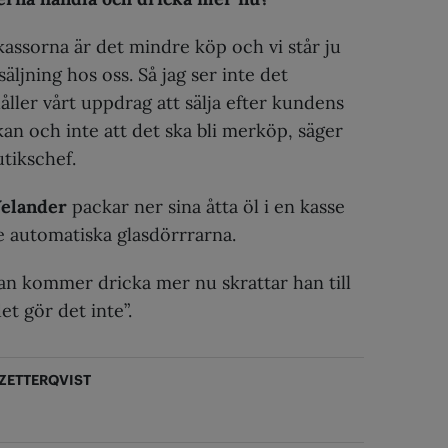
 kassorna är det mindre köp och vi står ju
äljning hos oss. Så jag ser inte det
åller vårt uppdrag att sälja efter kundens
n och inte att det ska bli merköp, säger
utikschef.
Velander
packar ner sina åtta öl i en kasse
e automatiska glasdörrrarna.
an kommer dricka mer nu skrattar han till
et gör det inte”.
ETTERQVIST