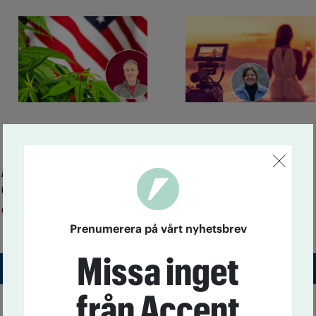
Avmattning i USA:s
Så tycker partierna om
cannabisvåg
alkoholreklamen
Cannabis
Alkohol
3 augusti kl 12:00
23 juni kl 14:20
Prenumerera på vårt nyhetsbrev
Missa inget
Till startsidan
från Accent