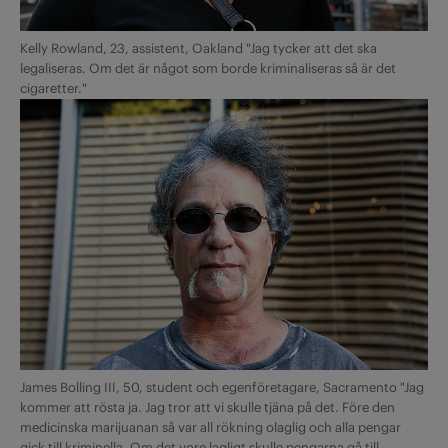
Kelly Rowland, 23, assistent, Oakland "Jag tycker att det ska
legaliseras. Om det är något som borde kriminaliseras så är det
cigaretter."
James Bolling III, 50, student och egen­företagare, Sacramento "Jag
kommer att rösta ja. Jag tror att vi skulle tjäna på det. Före den
medicinska marijuanan så var all rökning olaglig och alla pengar
gick till kriminella. Om det vore lagligt skulle pengarna gå till